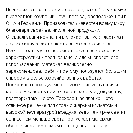
Пленка изготовлена из материалов, разрабатываемых
в известной компании Dow Chemical, расположенной в
США и Германии. Производитель известен всему миру
благодаря своей великолепной продукции.
КОНТАКТЫ
Специализация компании включает выпуск пластика и
344025, г.Ростов-на-Дону
других химических веществ высокого качества.
ул. 40-я линия, 5
Именно поэтому пленка имеет такие превосходные
тел: 8 (863) 285-09-79
характеристики и предназначена для многолетнего
факс: +7 (863) 266-56-37(38)
использования. Материал великолепно
email: novoplast7@yandex.ru
зарекомендовал себя и поэтому пользуется большим
спросом в сельскохозяйственных работах.
ИНФОРМАЦИЯ
Полиэтилен проходил многочисленные испытания и
О компании
контроль качества, имеет сертификаты и документы,
подтверждающие это. Трехслойная пленка – это
Прайс-лист
отличное решение для стран с жарким климатом и
Таблица весов
высокой температурой воздуха, ведь чем ярче светит
солнце, тем меньше света пропускает материал,
Политика конфиденциальности
обеспечивая тем самым полноценную защиту
© Все права защищены
растений.