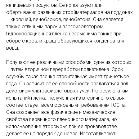
непищевых продуктов. Ее используют для
обертывания различных стройматериалов на поддонах
– кирпичей, пеноблоков, пенобетона. Она является
также отличным паро- и влагоизолятором.
Гидроизоляционная пленка незаменима также при
сборе с кровли крыш образующихся конденсата и
воды.
Получают ее различными способами, один из которых
– путем вторичной переработки полиэтилена. Срок
службы такая пленка строительная имеет три-четыре
года. Он зависит от ее способности разлагаться под
действием ультрафиолетовых лучей. По результатам
испытаний пленка, полученная из вторичного сырья,
соответствует всем основным требованиям ГОСТа.
Она сохраняет все физические и механические
свойства первичного пленочного материала, но
использование вторсырья при ее производстве
КОНТАКТЫ
делает ее на порядок дешевле. Изготавливают
344025, г.Ростов-на-Дону