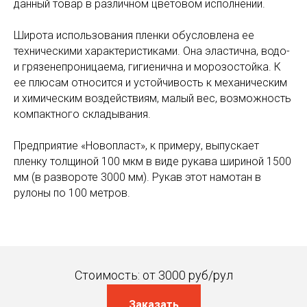
данный товар в различном цветовом исполнении.
ул. 40-я линия, 5
тел: 8 (863) 285-09-79
Широта использования пленки обусловлена ее
факс: +7 (863) 266-56-37(38)
техническими характеристиками. Она эластична, водо-
email: novoplast7@yandex.ru
и грязенепроницаема, гигиенична и морозостойка. К
ее плюсам относится и устойчивость к механическим
ИНФОРМАЦИЯ
и химическим воздействиям, малый вес, возможность
О компании
компактного складывания.
Прайс-лист
Предприятие «Новопласт», к примеру, выпускает
Таблица весов
пленку толщиной 100 мкм в виде рукава шириной 1500
мм (в развороте 3000 мм). Рукав этот намотан в
Политика конфиденциальности
рулоны по 100 метров.
© Все права защищены
Стоимость: от 3000 руб/рул
Заказать